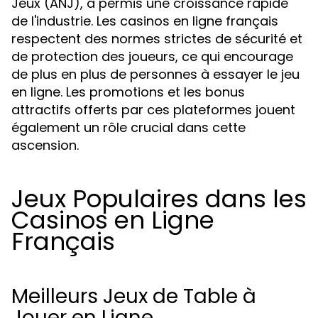
Jeux (ANJ), a permis une croissance rapide
de l'industrie. Les casinos en ligne français
respectent des normes strictes de sécurité et
de protection des joueurs, ce qui encourage
de plus en plus de personnes à essayer le jeu
en ligne. Les promotions et les bonus
attractifs offerts par ces plateformes jouent
également un rôle crucial dans cette
ascension.
Jeux Populaires dans les
Casinos en Ligne
Français
Meilleurs Jeux de Table à
Jouer en Ligne