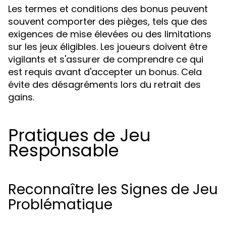
Les termes et conditions des bonus peuvent
souvent comporter des pièges, tels que des
exigences de mise élevées ou des limitations
sur les jeux éligibles. Les joueurs doivent être
vigilants et s'assurer de comprendre ce qui
est requis avant d'accepter un bonus. Cela
évite des désagréments lors du retrait des
gains.
Pratiques de Jeu
Responsable
Reconnaître les Signes de Jeu
Problématique