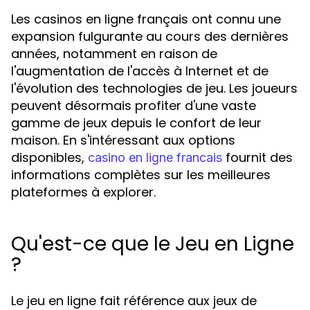
Les casinos en ligne français ont connu une
expansion fulgurante au cours des dernières
années, notamment en raison de
l'augmentation de l'accès à Internet et de
l'évolution des technologies de jeu. Les joueurs
peuvent désormais profiter d'une vaste
gamme de jeux depuis le confort de leur
maison. En s'intéressant aux options
disponibles,
fournit des
casino en ligne francais
informations complètes sur les meilleures
plateformes à explorer.
Qu'est-ce que le Jeu en Ligne
?
Le jeu en ligne fait référence aux jeux de