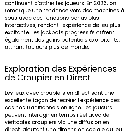
continuent d'attirer les joueurs. En 2026, on
remarque une tendance vers des machines à
sous avec des fonctions bonus plus
interactives, rendant l'expérience de jeu plus
excitante. Les jackpots progressifs offrent
également des gains potentiels exorbitants,
attirant toujours plus de monde.
Exploration des Expériences
de Croupier en Direct
Les jeux avec croupiers en direct sont une
excellente façon de recréer l'expérience des
casinos traditionnels en ligne. Les joueurs
peuvent interagir en temps réel avec de
véritables croupiers via une diffusion en
direct, ajoutant une dimension sociale au jeu