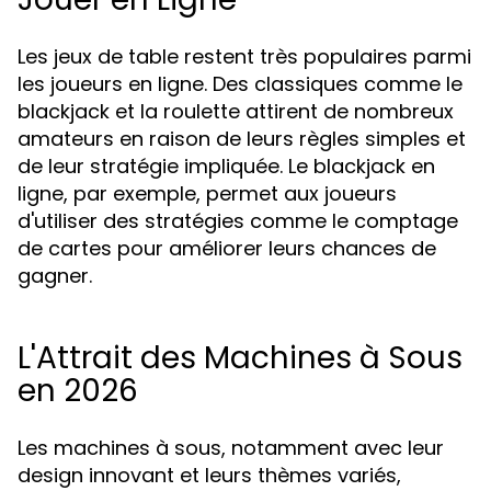
Les jeux de table restent très populaires parmi
les joueurs en ligne. Des classiques comme le
blackjack et la roulette attirent de nombreux
amateurs en raison de leurs règles simples et
de leur stratégie impliquée. Le blackjack en
ligne, par exemple, permet aux joueurs
d'utiliser des stratégies comme le comptage
de cartes pour améliorer leurs chances de
gagner.
L'Attrait des Machines à Sous
en 2026
Les machines à sous, notamment avec leur
design innovant et leurs thèmes variés,