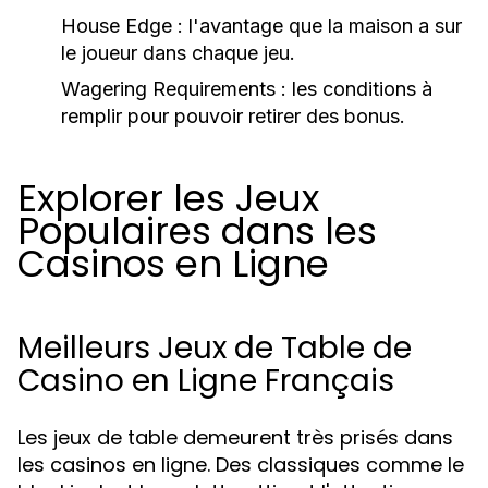
House Edge
: l'avantage que la maison a sur
le joueur dans chaque jeu.
Wagering Requirements
: les conditions à
remplir pour pouvoir retirer des bonus.
Explorer les Jeux
Populaires dans les
Casinos en Ligne
Meilleurs Jeux de Table de
Casino en Ligne Français
Les jeux de table demeurent très prisés dans
les casinos en ligne. Des classiques comme le