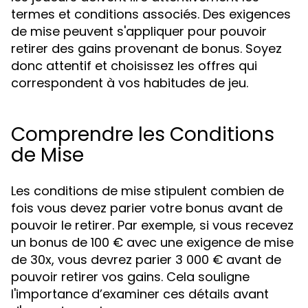
termes et conditions associés. Des exigences
de mise peuvent s'appliquer pour pouvoir
retirer des gains provenant de bonus. Soyez
donc attentif et choisissez les offres qui
correspondent à vos habitudes de jeu.
Comprendre les Conditions
de Mise
Les conditions de mise stipulent combien de
fois vous devez parier votre bonus avant de
pouvoir le retirer. Par exemple, si vous recevez
un bonus de 100 € avec une exigence de mise
de 30x, vous devrez parier 3 000 € avant de
pouvoir retirer vos gains. Cela souligne
l'importance d’examiner ces détails avant