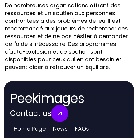
De nombreuses organisations offrent des
ressources et un soutien aux personnes
confrontées à des problèmes de jeu. Il est
recommandé aux joueurs de rechercher ces
ressources et de ne pas hésiter à demander
de l'aide si nécessaire. Des programmes
d'auto-exclusion et de soutien sont
disponibles pour ceux qui en ont besoin et
peuvent aider à retrouver un équilibre.
Peekimages
Contact us
Home Page
News
FAQs