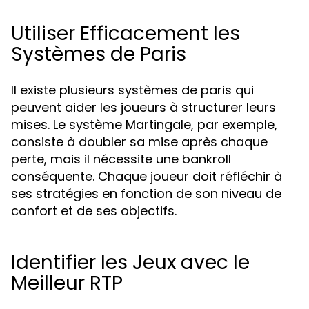
Utiliser Efficacement les
Systèmes de Paris
Il existe plusieurs systèmes de paris qui
peuvent aider les joueurs à structurer leurs
mises. Le système Martingale, par exemple,
consiste à doubler sa mise après chaque
perte, mais il nécessite une bankroll
conséquente. Chaque joueur doit réfléchir à
ses stratégies en fonction de son niveau de
confort et de ses objectifs.
Identifier les Jeux avec le
Meilleur RTP