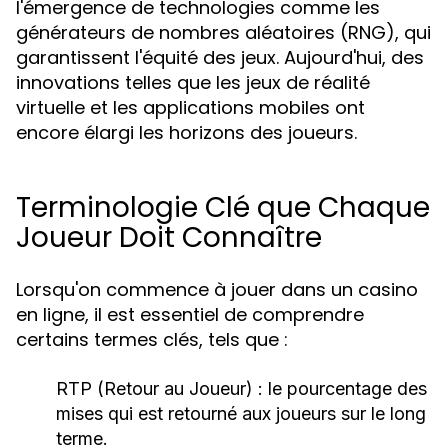
l'émergence de technologies comme les
générateurs de nombres aléatoires (RNG), qui
garantissent l'équité des jeux. Aujourd'hui, des
innovations telles que les jeux de réalité
virtuelle et les applications mobiles ont
encore élargi les horizons des joueurs.
Terminologie Clé que Chaque
Joueur Doit Connaître
Lorsqu'on commence à jouer dans un casino
en ligne, il est essentiel de comprendre
certains termes clés, tels que :
RTP (Retour au Joueur)
: le pourcentage des
mises qui est retourné aux joueurs sur le long
terme.