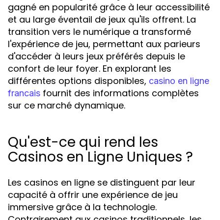
gagné en popularité grâce à leur accessibilité
et au large éventail de jeux qu'ils offrent. La
transition vers le numérique a transformé
l'expérience de jeu, permettant aux parieurs
d'accéder à leurs jeux préférés depuis le
confort de leur foyer. En explorant les
différentes options disponibles,
casino en ligne
fournit des informations complètes
francais
sur ce marché dynamique.
Qu'est-ce qui rend les
Casinos en Ligne Uniques ?
Les casinos en ligne se distinguent par leur
capacité à offrir une expérience de jeu
immersive grâce à la technologie.
Contrairement aux casinos traditionnels, les